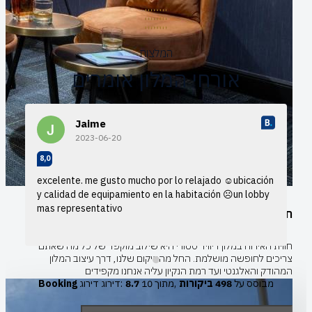
המלצות
אורחי המלון אומרים
Jaime
2023-06-20
8,0
excelente. me gusto mucho por lo relajado
☺ubicación
y calidad de equipamiento en la habitación ☹un lobby
mas representativo
חווית אירוח
חווית האירוח במלון דיוויד סטורי היא שילוב מוקפד של כל מה שאתם
צריכים לחופשה מושלמת. החל מהמיקום שלנו, דרך עיצוב המלון
המהודק והאלגנטי ועד רמת הנקיון עליה אנחנו מקפידים
aw
מבוסס על
498 ביקורות
מתוך 10,
8.7
דירוג דירוג:
Booking