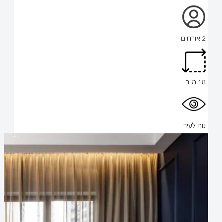
2 אורחים
18 מ"ר
נוף לעיר