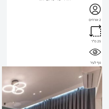
2 אורחים
25 מ"ר
נוף לעיר