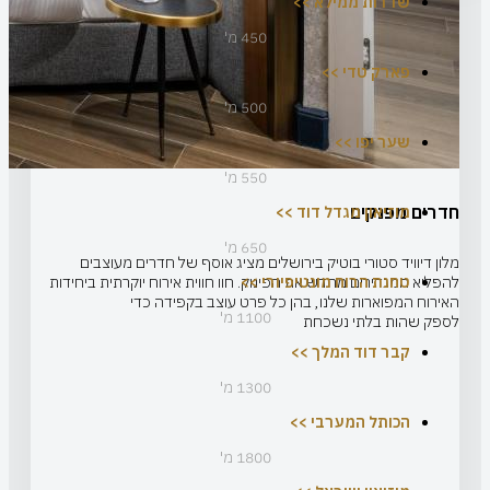
שדרות ממילא >>
450 מ'
פארק טדי >>
500 מ'
שער יפו >>
550 מ'
חדרים מפנקים
מוזיאון מגדל דוד >>
650 מ'
מלון דיוויד סטורי בוטיק בירושלים מציג אוסף של חדרים מעוצבים
טחנת הרוח מונטיפיורי >>
להפליא המגדירים מחדש את הפינוק. חוו חווית אירוח יוקרתית ביחידות
האירוח המפוארות שלנו, בהן כל פרט עוצב בקפידה כדי
1100 מ'
לספק שהות בלתי נשכחת
קבר דוד המלך >>
1300 מ'
הכותל המערבי >>
1800 מ'