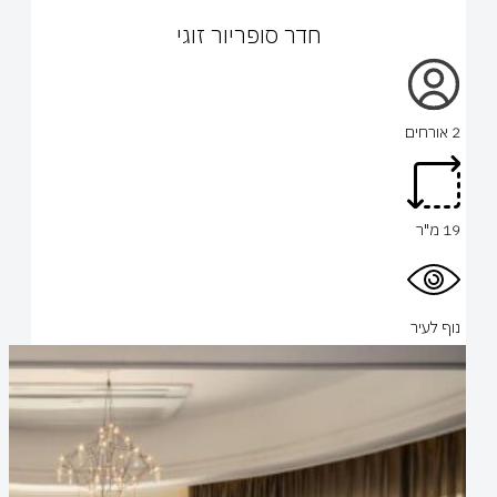
חדר סופריור זוגי
2 אורחים
19 מ"ר
נוף לעיר