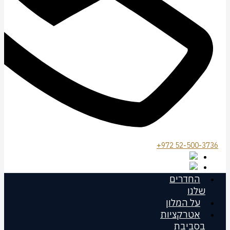
972 52-500-3736+
החדרים
שלנו
על המלון
אטרקציות
בסביבת