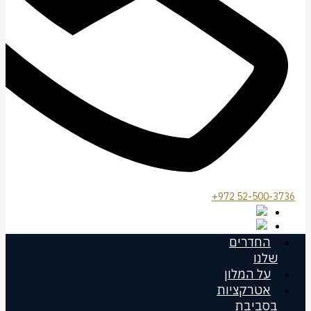
972 52-500-3736+
החדרים
שלנו
על המלון
אטרקציות
בסביבת