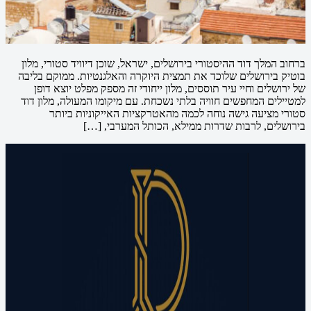
ברחוב המלך דוד ההיסטורי בירושלים, ישראל, שוכן דיוויד סטורי, מלון
בוטיק בירושלים שלוכד את תמצית היוקרה והאלגנטיות. ממוקם בליבה
של ירושלים וחיי עיר תוססים, מלון ייחודי זה מספק מפלט יוצא דופן
למטיילים המחפשים חוויה בלתי נשכחת. עם מיקומו המעולה, מלון דוד
סטורי מציעה גישה נוחה לכמה מהאטרקציות האייקוניות ביותר
בירושלים, לרבות שדרות ממילא, הכותל המערבי, […]