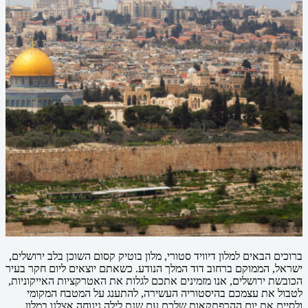
ברוכים הבאים למלון דיוויד סטורי, מלון בוטיק קסום השוכן בלב ירושלים,
ישראל, הממוקם ברחוב דוד המלך הנודע. כשאתם יוצאים ליום חקר בעיר
הכובשת ירושלים, אנו מזמינים אתכם לגלות את האטרקציות האייקוניות,
לטבול את עצמכם בהיסטוריה העשירה, להתענג על המטבח המקומי
ולסיים את יום ההרפתקאות שלכם עם שנת לילה נינוחה אצלנו במלון