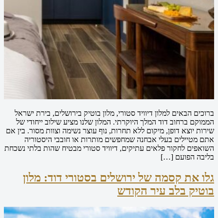
ברוכים הבאים למלון דיוויד סטורי, מלון בוטיק בירושלים, בירת ישראל
הממוקם ברחוב דוד המלך היוקרתי. המלון שלנו מציע שילוב ייחודי של
שירות יוצא דופן, מיקום ללא תחרות, נוף עוצר נשימה וצוות מסור. בין אם
אתם מטיילים בעלי אבחנה שמחפשים מותרות או חובבי היסטוריה
השואפים לחקור פלאים עתיקים, דיוויד סטורי מבטיח שהות בלתי נשכחת
בליבה הפועם […]
גלו את קסמה של ירושלים בסטורי דוד: מלון
בוטיק בלב עיר הקודש