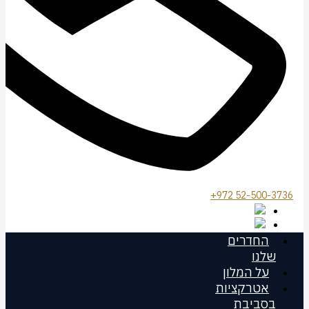
972 52-500-3736+
החדרים
שלנו
על המלון
אטרקציות
בסביבת