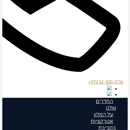
972 52-500-3736+
החדרים
שלנו
על המלון
אטרקציות
בסביבת