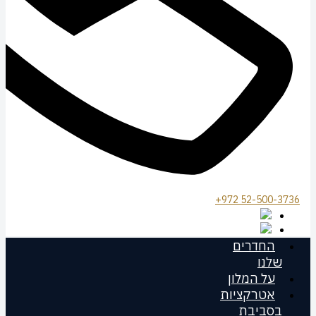
972 52-500-3736+
החדרים
שלנו
על המלון
אטרקציות
בסביבת