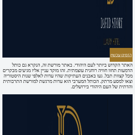
הזמינו עכשיו
האתר הקדוש ביותר לעם היהודי. באתר מורשת זה, הנקרא גם כותל
הדמעות תחוו חוויה רוחנית עוצמתית. זהו מוקד עניין אליו מגיעים מבקרים
מכל קצוות תבל. געו באבנים העתיקות שהיו עדות לאלפי שנות היסטוריה
וצאו למסע מרתק. הכותל המערבי הוא עדות מרגשת למורשת התרבותית
והדתית של העם היהודי בירושלים.